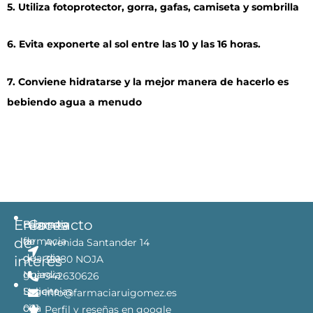
5. Utiliza fotoprotector, gorra, gafas, camiseta y sombrilla
6. Evita exponerte al sol entre las 10 y las 16 horas.
7. Conviene hidratarse y la mejor manera de hacerlo es
bebiendo agua a menudo
Enlaces
Contacto
Farmacia
Buscador
de
de
farmacia
Avenida Santander 14
guardia
de
interés
39180 NOJA
Noja
guardia
942630626
Solicita
Urgencias
info@farmaciaruigomez.es
cita
061
Perfil y reseñas en google