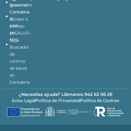
previa en
Igualatorio
Cantabria
Cantabria
Acceso a
El
APP
tiempo
MISALUD-
en
SCS
Noja
Buscador
de
centros
de salud
en
Cantabria
¿Necesitas ayuda? Llámanos
942 63 06 26
Aviso Legal
Política de Privacidad
Política de Cookies