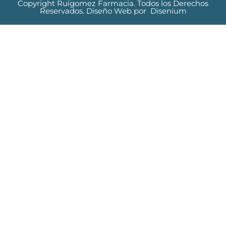
Copyright Ruigomez Farmacia. Todos los Derechos
Reservados.
Diseño Web
por
Disenium